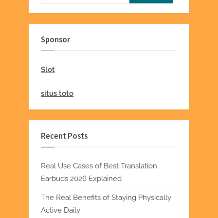
for:
Sponsor
Slot
situs toto
Recent Posts
Real Use Cases of Best Translation
Earbuds 2026 Explained
The Real Benefits of Staying Physically
Active Daily