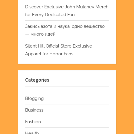
Discover Exclusive John Mulaney Merch
for Every Dedicated Fan
Закись азота и наука: одно вещество
— много идей
Silent Hill Official Store Exclusive
Apparel for Horror Fans
Categories
Blogging
Business
Fashion
Health