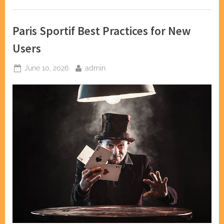
Decisions”
Paris Sportif Best Practices for New
Users
Posted
By
June 10, 2026
admin
on