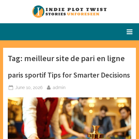
Skip
to
Indie Plot
Stories
content
Unforeseen
Twist
Tag:
meilleur site de pari en ligne
paris sportif Tips for Smarter Decisions
Posted
By
June 10, 2026
admin
on