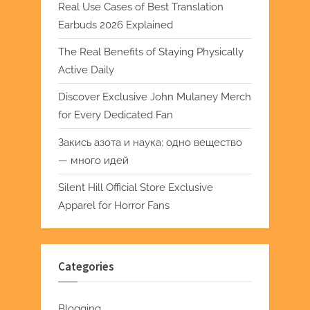
Real Use Cases of Best Translation
Earbuds 2026 Explained
The Real Benefits of Staying Physically
Active Daily
Discover Exclusive John Mulaney Merch
for Every Dedicated Fan
Закись азота и наука: одно вещество
— много идей
Silent Hill Official Store Exclusive
Apparel for Horror Fans
Categories
Blogging