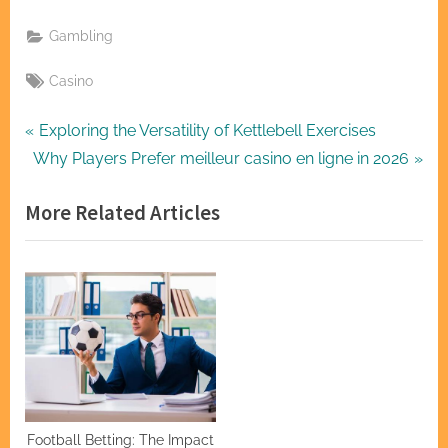
Gambling
Tags:
Casino
Post
P
Exploring the Versatility of Kettlebell Exercises
N
r
Why Players Prefer meilleur casino en ligne in 2026
navigation
e
e
More Related Articles
x
v
t
i
P
o
o
u
s
s
t
P
:
o
s
t
Football Betting: The Impact