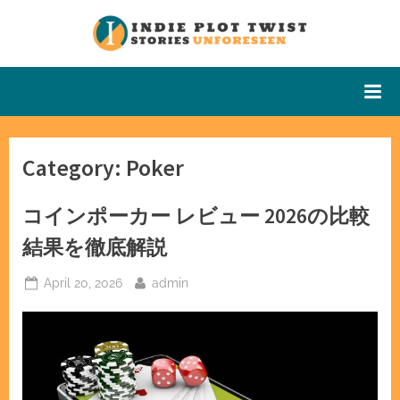
Skip
to
Indie Plot
Stories
content
Unforeseen
Twist
Category:
Poker
コインポーカー レビュー 2026の比較
結果を徹底解説
Posted
By
April 20, 2026
admin
on